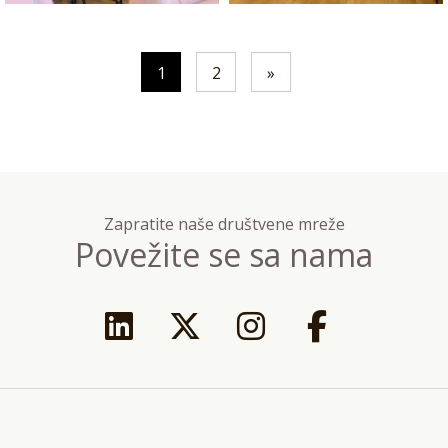
1
2
»
Zapratite naše društvene mreže
Povežite se sa nama