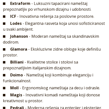
Extraform
- Luksuzni tapacirani nameštaj
prepoznatljiv po vrhunskom dizajnu i udobnosti.
ICF
- Inovativna rešenja za poslovne prostore.
Lodes
- Elegantna rasveta koja unosi sofisticiranost
u svaki ambijent.
Johanson
- Moderan nameštaj sa skandinavskim
dodirom.
Glamora
- Ekskluzivne zidne obloge koje definišu
prostor.
Billiani
- Kvalitetne stolice i stolovi sa
prepoznatljivim italijanskim dizajnom.
Doimo
- Nameštaj koji kombinuje eleganciju i
funkcionalnost.
Moll
- Ergonomskog nameštaja za decu i odrasle.
Magis
- Inovativni komadi nameštaja koji donose
kreativnost u prostor.
Pedrali
- Moderna rešenja za enterijer i eksterijer.