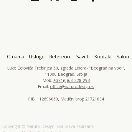
O nama
Usluge
Reference
Saveti
Kontakt
Salon
Luke Ćelovića Trebinjca 50, zgrada Libera- "Beograd na vodi",
11000 Beograd, Srbija
Mob:
+381(0)63-228-293
Email:
PIB: 112696060, Matični broj: 21721034
Copyright © Naruto Design. Sva prava zadržana